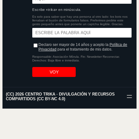
Escribe «trika» en minúscula.
Es solo para saber que hay una persona al otro lado: los bots nos
llenaban el buzón de formularios falsos. Preferimos pedirte este
gesto pequeño antes que ponerte un captcha ilegible. Gracias.
Declaro ser mayor de 14 años y acepto la
Política de
Privacidad
para el tratamiento de mis datos.
Responsable: Asociación Mórula. Fin: Newsletter Reconectar.
Derechos: Baja libre e inmediata.
VOY
(CC) 2026 CENTRO TRIKA · DIVULGACIÓN Y RECURSOS
COMPARTIDOS (CC BY-NC 4.0)