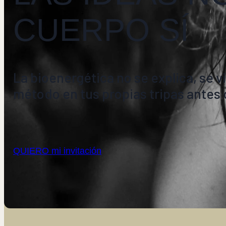
CUERPO SÍ
La bioenergética no se explica, se vi
método en tus propias tripas antes 
QUIERO mi invitación