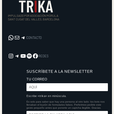
IMPULSADO POR ASOCIACIÓN MÓRULA
SANT CUGAT DEL VALLÈS, BARCELONA
WhatsApp
Correo electrónico
CONTACTO
CONTACTO
Instagram
REDES
YouTube
Spotify
Facebook
REDES
SUSCRÍBETE A LA NEWSLETTER
TU CORREO
Escribe «trika» en minúscula.
Es solo para saber que hay una persona al otro lado: los bots nos
llenaban el buzón de formularios falsos. Preferimos pedirte este
gesto pequeño antes que ponerte un captcha ilegible. Gracias.