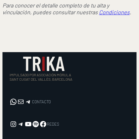
Para conocer el detalle completo de tu alta y
vinculación, puedes consultar nuestras
Condiciones
.
IMPULSADO POR ASOCIACIÓN MÓRULA
SANT CUGAT DEL VALLÈS, BARCELONA
WhatsApp
Correo electrónico
CONTACTO
CONTACTO
Instagram
REDES
YouTube
Spotify
Facebook
REDES