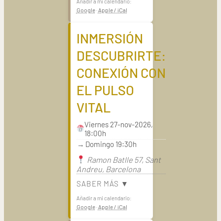
Añadir a mi calendario:
Google
·
Apple / iCal
INMERSIÓN
DESCUBRIRTE:
CONEXIÓN CON
EL PULSO
VITAL
Viernes 27-nov-2026,
18:00h
→
Domingo 19:30h
Ramon Batlle 57, Sant
Andreu, Barcelona
SABER MÁS ▼
Añadir a mi calendario:
Google
·
Apple / iCal