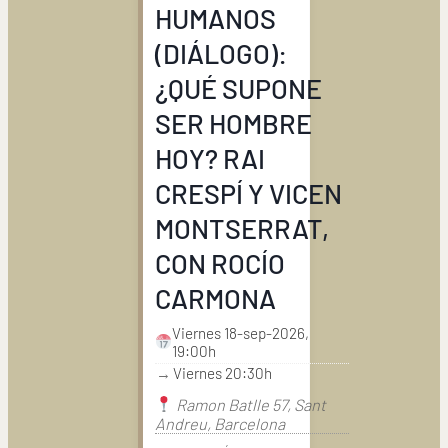
HUMANOS
(DIÁLOGO):
¿QUÉ SUPONE
SER HOMBRE
HOY? RAI
CRESPÍ Y VICEN
MONTSERRAT,
CON ROCÍO
CARMONA
Viernes 18-sep-2026,
19:00h
→
Viernes 20:30h
Ramon Batlle 57, Sant
Andreu, Barcelona