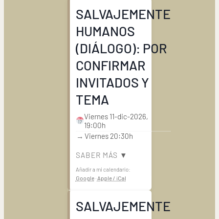
SALVAJEMENTE
HUMANOS
(DIÁLOGO): POR
CONFIRMAR
INVITADOS Y
TEMA
Viernes 11-dic-2026,
19:00h
→
Viernes 20:30h
SABER MÁS ▼
Añadir a mi calendario:
Google
·
Apple / iCal
SALVAJEMENTE