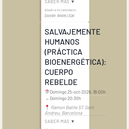
SABER MÁS ▼
Añadir a mi calendario:
Google
·
Apple / iCal
SALVAJEMENTE
HUMANOS
(PRÁCTICA
BIOENERGÉTICA):
CUERPO
REBELDE
Domingo 25-oct-2026, 18:00h
→
Domingo 20:30h
Ramon Batlle 57, Sant
Andreu, Barcelona
SABER MÁS ▼