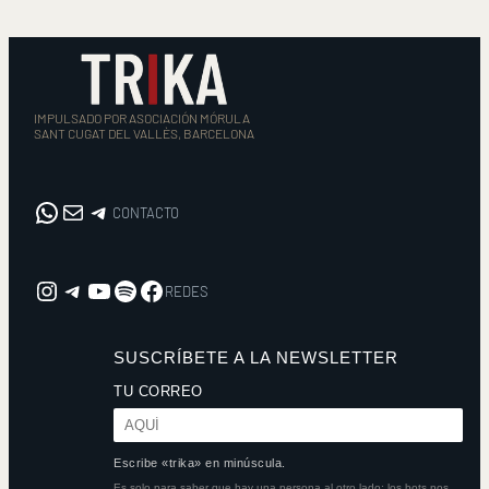
IMPULSADO POR ASOCIACIÓN MÓRULA
SANT CUGAT DEL VALLÈS, BARCELONA
WhatsApp
Correo electrónico
CONTACTO
CONTACTO
Instagram
REDES
YouTube
Spotify
Facebook
REDES
SUSCRÍBETE A LA NEWSLETTER
TU CORREO
Escribe «trika» en minúscula.
Es solo para saber que hay una persona al otro lado: los bots nos