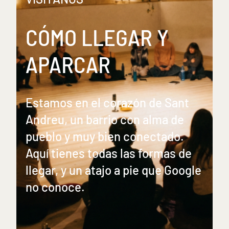
CÓMO LLEGAR Y
APARCAR
Estamos en el corazón de Sant
Andreu, un barrio con alma de
pueblo y muy bien conectado.
Aquí tienes todas las formas de
llegar, y un atajo a pie que Google
no conoce.