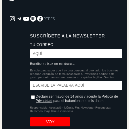
Instagram
REDES
YouTube
Spotify
Facebook
REDES
SUSCRÍBETE A LA NEWSLETTER
TU CORREO
Escribe «trika» en minúscula.
Es solo para saber que hay una persona al otro lado: los bots nos
llenaban el buzón de formularios falsos. Preferimos pedirte este
gesto pequeño antes que ponerte un captcha ilegible. Gracias.
Declaro ser mayor de 14 años y acepto la
Política de
Privacidad
para el tratamiento de mis datos.
Responsable: Asociación Mórula. Fin: Newsletter Reconectar.
Derechos: Baja libre e inmediata.
VOY