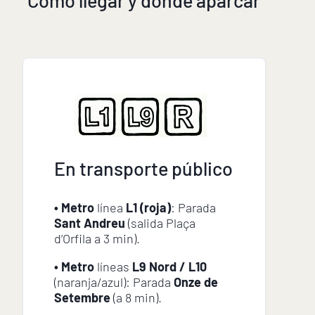
Cómo llegar y dónde aparcar
En transporte público
• Metro
línea
L1 (roja)
: Parada
Sant Andreu
(salida Plaça
d’Orfila a 3 min).
• Metro
líneas
L9 Nord / L10
(naranja/azul): Parada
Onze de
Setembre
(a 8 min).