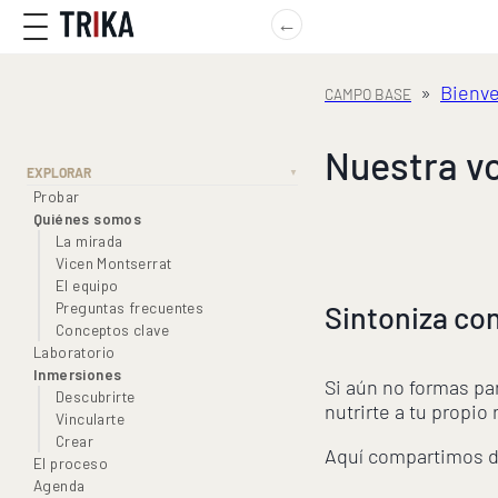
←
»
Bienv
Nuestra vo
EXPLORAR
▼
Probar
Quiénes somos
La mirada
Vicen Montserrat
El equipo
Preguntas frecuentes
Sintoniza con
Conceptos clave
Laboratorio
Inmersiones
Si aún no formas pa
Descubrirte
nutrirte a tu propio
Vincularte
Crear
Aquí compartimos de 
El proceso
Agenda