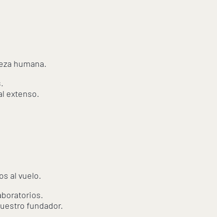
leza humana.
.
al extenso.
s al vuelo.
aboratorios.
nuestro fundador.