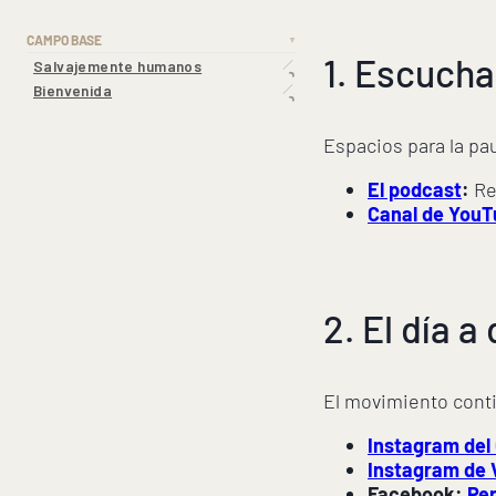
CAMPO BASE
▼
1. Escuchar
Salvajemente humanos
Bienvenida
Espacios para la pa
El podcast
:
Re
Canal de You
2. El día a
El movimiento conti
Instagram del
Instagram de 
Facebook:
Per