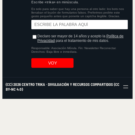
Escribe «trika» en minúscula.
Es solo para saber que hay una persona al otro lado: los bots nos
llenaban el buzón de formularios falsos. Preferimos pedirte este
gesto pequeño antes que ponerte un captcha ilegible. Gracias.
Declaro ser mayor de 14 años y acepto la
Política de
Privacidad
para el tratamiento de mis datos.
Responsable: Asociación Mórula. Fin: Newsletter Reconectar.
Derechos: Baja libre e inmediata.
VOY
(CC) 2026 CENTRO TRIKA · DIVULGACIÓN Y RECURSOS COMPARTIDOS (CC
BY-NC 4.0)